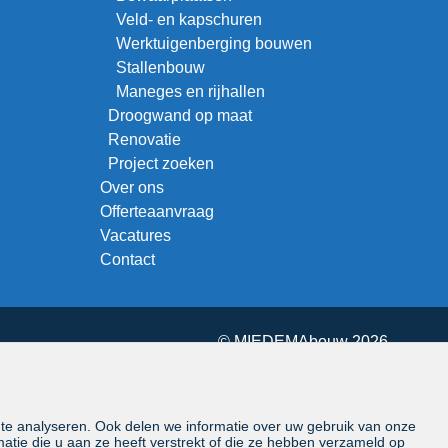
Veld- en kapschuren
Werktuigenberging bouwen
Stallenbouw
Maneges en rijhallen
Droogwand op maat
Renovatie
Project zoeken
Over ons
Offerteaanvraag
Vacatures
Contact
© MIEDEMAbouw 2026
 te analyseren. Ook delen we informatie over uw gebruik van onze
tie die u aan ze heeft verstrekt of die ze hebben verzameld op