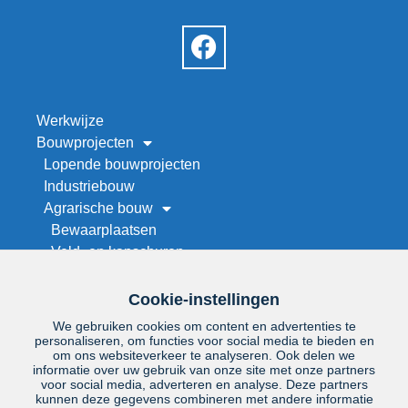
Werkwijze
Bouwprojecten
Lopende bouwprojecten
Industriebouw
Agrarische bouw
Bewaarplaatsen
Veld- en kapschuren
Werktuigenberging bouwen
Stallenbouw
Cookie-instellingen
Maneges en rijhallen
We gebruiken cookies om content en advertenties te
Droogwand op maat
personaliseren, om functies voor social media te bieden en
om ons websiteverkeer te analyseren. Ook delen we
Renovatie
informatie over uw gebruik van onze site met onze partners
Project zoeken
voor social media, adverteren en analyse. Deze partners
kunnen deze gegevens combineren met andere informatie
Over ons