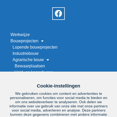
Werkwijze
Bouwprojecten
Lopende bouwprojecten
Industriebouw
Agrarische bouw
Bewaarplaatsen
Veld- en kapschuren
Werktuigenberging bouwen
Stallenbouw
Cookie-instellingen
Maneges en rijhallen
We gebruiken cookies om content en advertenties te
Droogwand op maat
personaliseren, om functies voor social media te bieden en
om ons websiteverkeer te analyseren. Ook delen we
Renovatie
informatie over uw gebruik van onze site met onze partners
Project zoeken
voor social media, adverteren en analyse. Deze partners
kunnen deze gegevens combineren met andere informatie
Over ons