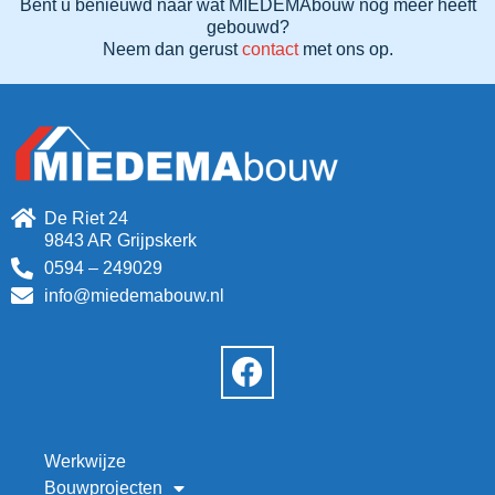
Bent u benieuwd naar wat MIEDEMAbouw nog meer heeft
gebouwd?
Neem dan gerust
contact
met ons op.
De Riet 24
9843 AR Grijpskerk
0594 – 249029
info@miedemabouw.nl
Werkwijze
Bouwprojecten