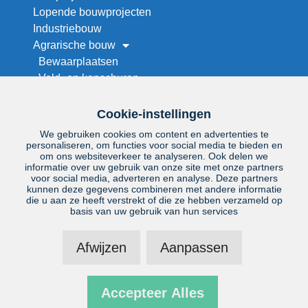
Lopende bouwprojecten
Industriebouw
Agrarische bouw
Bewaarplaatsen
Veld- en kapschuren
Werktuigenberging bouwen
Stallenbouw
Cookie-instellingen
Maneges en rijhallen
We gebruiken cookies om content en advertenties te
Droogwand op maat
personaliseren, om functies voor social media te bieden en
om ons websiteverkeer te analyseren. Ook delen we
Renovatie
informatie over uw gebruik van onze site met onze partners
Project zoeken
voor social media, adverteren en analyse. Deze partners
kunnen deze gegevens combineren met andere informatie
Over ons
die u aan ze heeft verstrekt of die ze hebben verzameld op
Offerteaanvraag
basis van uw gebruik van hun services
Vacatures
Contact
Afwijzen
Aanpassen
Disclaimer
|
Privacyverklaring
Accepteer Alles