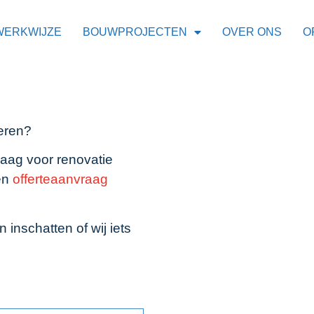
WERKWIJZE
BOUWPROJECTEN
OVER ONS
O
eren?
raag voor renovatie
en
offerteaanvraag
 inschatten of wij iets