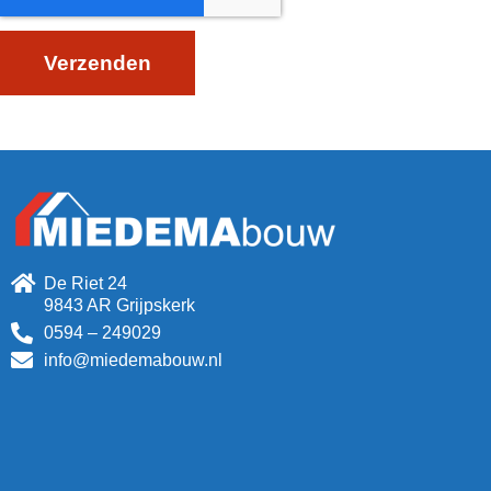
Verzenden
De Riet 24
9843 AR Grijpskerk
0594 – 249029
info@miedemabouw.nl