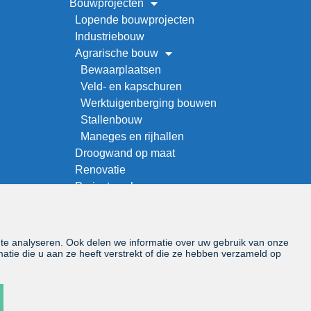
Bouwprojecten
Lopende bouwprojecten
Industriebouw
Agrarische bouw
Bewaarplaatsen
Veld- en kapschuren
Werktuigenberging bouwen
Stallenbouw
Maneges en rijhallen
Droogwand op maat
Renovatie
Project zoeken
Over ons
Offerteaanvraag
Vacatures
 te analyseren. Ook delen we informatie over uw gebruik van onze
Contact
tie die u aan ze heeft verstrekt of die ze hebben verzameld op
© MIEDEMAbouw 2026