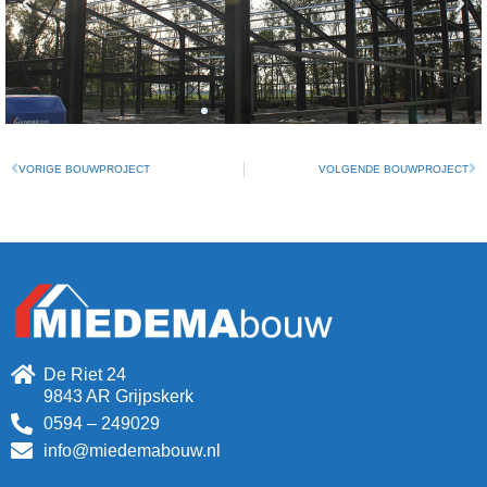
VORIGE BOUWPROJECT
VOLGENDE BOUWPROJECT
De Riet 24
9843 AR Grijpskerk
0594 – 249029
info@miedemabouw.nl