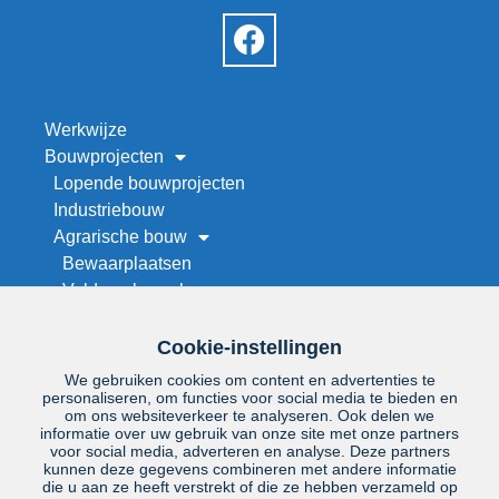
Werkwijze
Bouwprojecten
Lopende bouwprojecten
Industriebouw
Agrarische bouw
Bewaarplaatsen
Veld- en kapschuren
Werktuigenberging bouwen
Stallenbouw
Cookie-instellingen
Maneges en rijhallen
We gebruiken cookies om content en advertenties te
Droogwand op maat
personaliseren, om functies voor social media te bieden en
om ons websiteverkeer te analyseren. Ook delen we
Renovatie
informatie over uw gebruik van onze site met onze partners
Project zoeken
voor social media, adverteren en analyse. Deze partners
kunnen deze gegevens combineren met andere informatie
Over ons
die u aan ze heeft verstrekt of die ze hebben verzameld op