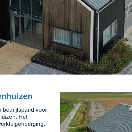
enhuizen
bedrijfspand voor
huizen. Het
werktuigenberging.