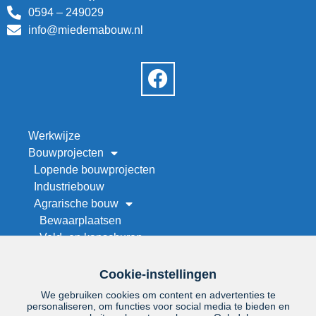
0594 – 249029
info@miedemabouw.nl
Werkwijze
Bouwprojecten
Lopende bouwprojecten
Industriebouw
Agrarische bouw
Bewaarplaatsen
Veld- en kapschuren
Werktuigenberging bouwen
Stallenbouw
Cookie-instellingen
Maneges en rijhallen
We gebruiken cookies om content en advertenties te
Droogwand op maat
personaliseren, om functies voor social media te bieden en