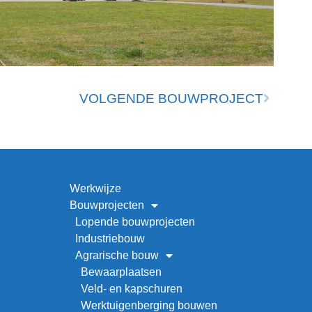
VOLGENDE BOUWPROJECT
Werkwijze
Bouwprojecten
Lopende bouwprojecten
Industriebouw
Agrarische bouw
Bewaarplaatsen
Veld- en kapschuren
Werktuigenberging bouwen