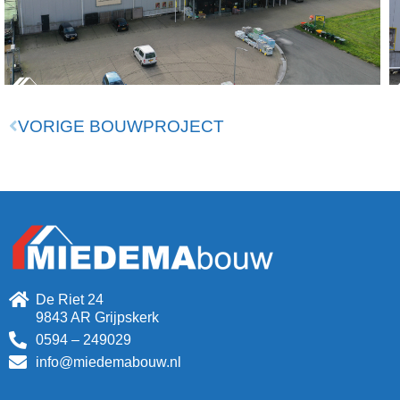
VORIGE BOUWPROJECT
De Riet 24
9843 AR Grijpskerk
0594 – 249029
info@miedemabouw.nl