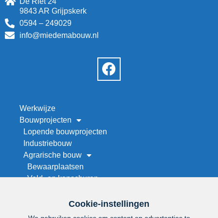
De Riet 24
9843 AR Grijpskerk
0594 – 249029
info@miedemabouw.nl
Werkwijze
Bouwprojecten
Lopende bouwprojecten
Industriebouw
Agrarische bouw
Bewaarplaatsen
Veld- en kapschuren
Werktuigenberging bouwen
Stallenbouw
Cookie-instellingen
Maneges en rijhallen