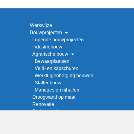
Werkwijze
Bouwprojecten
Lopende bouwprojecten
Industriebouw
Agrarische bouw
Bewaarplaatsen
Veld- en kapschuren
Werktuigenberging bouwen
Stallenbouw
Maneges en rijhallen
Droogwand op maat
Renovatie
Project zoeken
Over ons
Offerteaanvraag
Vacatures