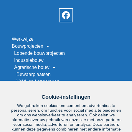
Werkwijze
Bouwprojecten
Lopende bouwprojecten
Industriebouw
Agrarische bouw
Bewaarplaatsen
Veld- en kapschuren
Werktuigenberging bouwen
Stallenbouw
Cookie-instellingen
Maneges en rijhallen
We gebruiken cookies om content en advertenties te
Droogwand op maat
personaliseren, om functies voor social media te bieden en
om ons websiteverkeer te analyseren. Ook delen we
Renovatie
informatie over uw gebruik van onze site met onze partners
Project zoeken
voor social media, adverteren en analyse. Deze partners
kunnen deze gegevens combineren met andere informatie
Over ons