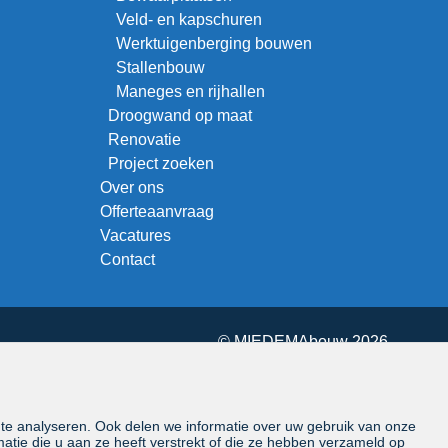
Veld- en kapschuren
Werktuigenberging bouwen
Stallenbouw
Maneges en rijhallen
Droogwand op maat
Renovatie
Project zoeken
Over ons
Offerteaanvraag
Vacatures
Contact
© MIEDEMAbouw 2026
 te analyseren. Ook delen we informatie over uw gebruik van onze
tie die u aan ze heeft verstrekt of die ze hebben verzameld op