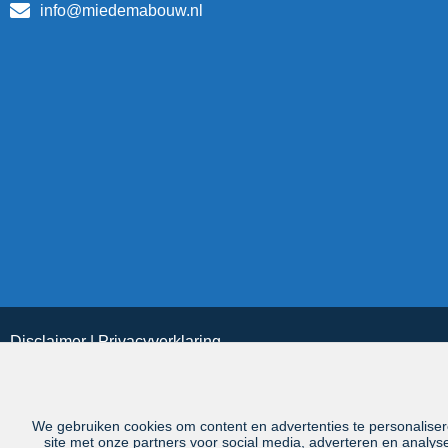
info@miedemabouw.nl
Disclaimer
|
Privacyverklaring
We gebruiken cookies om content en advertenties te personaliser
site met onze partners voor social media, adverteren en analy