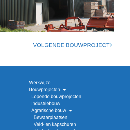
VOLGENDE BOUWPROJECT
Werkwijze
Bouwprojecten
Lopende bouwprojecten
Industriebouw
Agrarische bouw
Bewaarplaatsen
Veld- en kapschuren