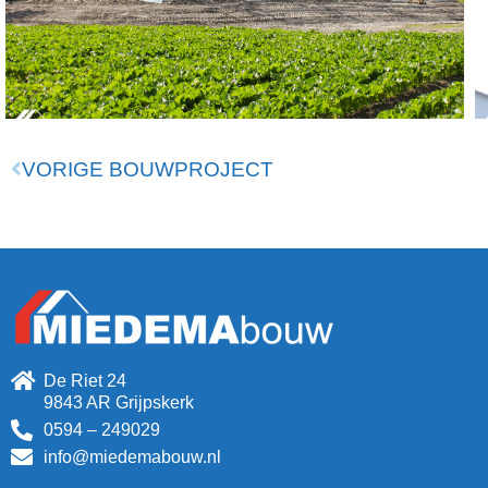
VORIGE BOUWPROJECT
De Riet 24
9843 AR Grijpskerk
0594 – 249029
info@miedemabouw.nl