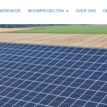
WERKWIJZE
BOUWPROJECTEN
OVER ONS
O