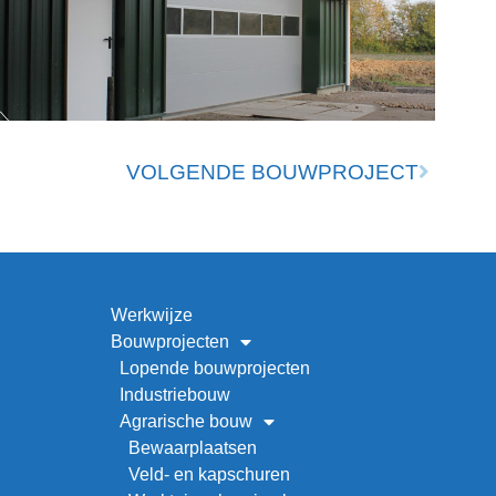
VOLGENDE BOUWPROJECT
Werkwijze
Bouwprojecten
Lopende bouwprojecten
Industriebouw
Agrarische bouw
Bewaarplaatsen
Veld- en kapschuren