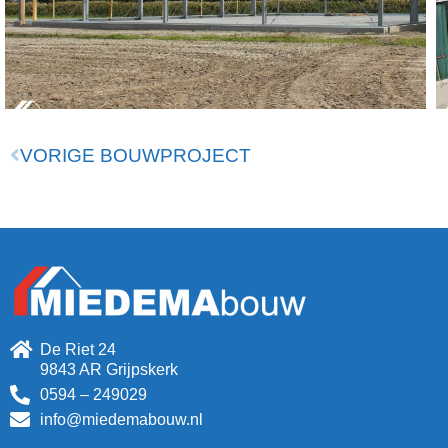
VORIGE BOUWPROJECT
De Riet 24
9843 AR Grijpskerk
0594 – 249029
info@miedemabouw.nl