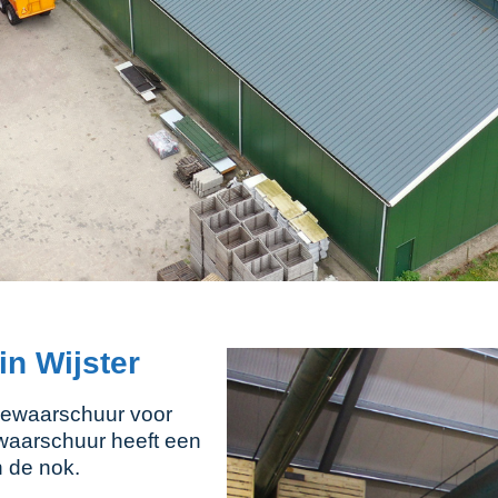
n Wijster
bewaarschuur voor
waarschuur heeft een
n de nok.