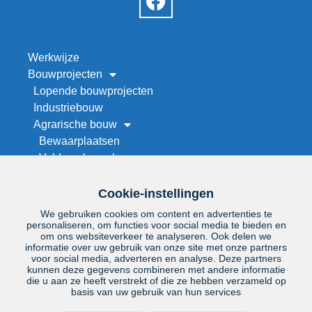
Werkwijze
Bouwprojecten
Lopende bouwprojecten
Industriebouw
Agrarische bouw
Bewaarplaatsen
Veld- en kapschuren
Werktuigenberging bouwen
Stallenbouw
Cookie-instellingen
Maneges en rijhallen
We gebruiken cookies om content en advertenties te
Droogwand op maat
personaliseren, om functies voor social media te bieden en
om ons websiteverkeer te analyseren. Ook delen we
Renovatie
informatie over uw gebruik van onze site met onze partners
Project zoeken
voor social media, adverteren en analyse. Deze partners
kunnen deze gegevens combineren met andere informatie
Over ons
die u aan ze heeft verstrekt of die ze hebben verzameld op
Offerteaanvraag
basis van uw gebruik van hun services
Vacatures